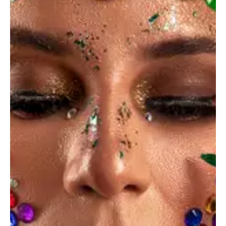
Sed ut perspiciatis, unde omnis iste natus error sit
voluptatem accusantium doloremque laudantium,
totam rem aperiam eaque ipsa, quae ab illo inventore
veritatis et quasi architecto beatae vitae dicta sunt,
explicabo. nemo enim ipsam voluptatem, quia
voluptas sit.
Aenean et egestas nulla. Pellentesque habitant morbi
tristique senectus et netus et malesuada fames ac
turpis egestas. Fusce gravida, ligula non molestie
tristique, justo elit blandit risus, blandit maximus
augue magna accumsan ante. Duis id mi tristique,
pulvinar neque at, lobortis tortor.
Sed ut perspiciatis, unde omnis iste natus error sit
voluptatem accusantium doloremque laudantium,
totam rem aperiam eaque ipsa, quae ab illo inventore
veritatis et quasi architecto beatae vitae dicta sunt,
explicabo. nemo enim ipsam voluptatem.