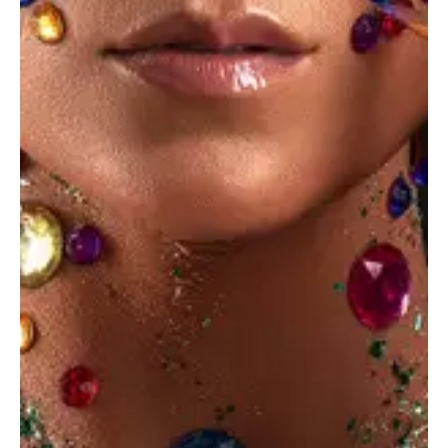
news
portfolio
products
website
0
PREVIOUS
NEXT
30 ideas for a summer
What we like about
countryside photography
teamwork during big
projects