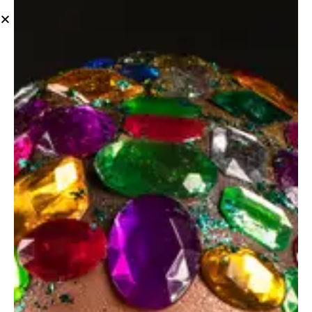
STANDARD
Quote post
June 14, 2023
0
Comments
WEB@AMIRFARD.COM
Dipiscing elit, sed do eiusmod tempor incid
idunt ut labore adipiscing et dolore magna
minim totam rem iste natus sit aliqua.