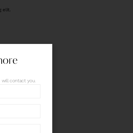
elit.
more
 will contact you.
enim
t
elit.