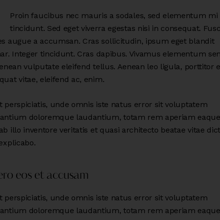
Proin faucibus nec mauris a sodales, sed elementum mi
tincidunt. Sed eget viverra egestas nisi in consequat. Fus
es augue a accumsan. Cras sollicitudin, ipsum eget blandit
nar. Integer tincidunt. Cras dapibus. Vivamus elementum s
Aenean vulputate eleifend tellus. Aenean leo ligula, porttitor 
uat vitae, eleifend ac, enim.
 perspiciatis, unde omnis iste natus error sit voluptatem
antium doloremque laudantium, totam rem aperiam eaque 
b illo inventore veritatis et quasi architecto beatae vitae dic
explicabo.
ero eos et accusam
 perspiciatis, unde omnis iste natus error sit voluptatem
antium doloremque laudantium, totam rem aperiam eaque 