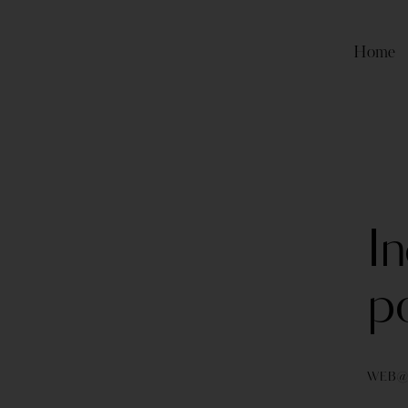
Home
BLO
In
po
WEB@