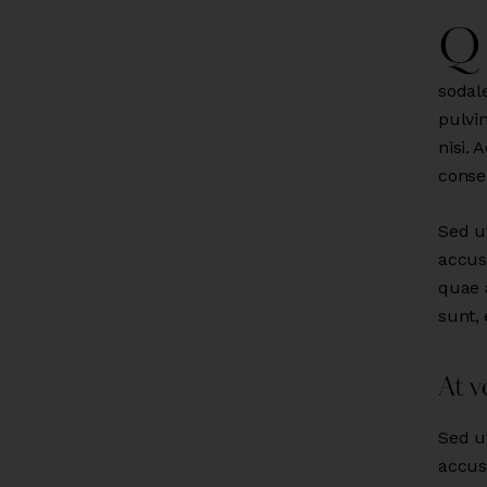
Q
sodal
pulvi
nisi. 
conseq
Sed ut
accus
quae a
sunt, 
At v
Sed ut
accus