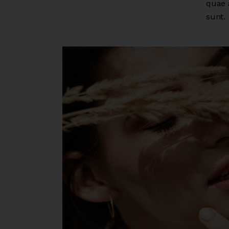
quae a
sunt.