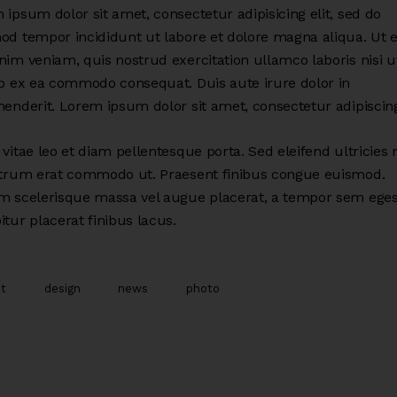
ipsum dolor sit amet, consectetur adipisicing elit, sed do
od tempor incididunt ut labore et dolore magna aliqua. Ut 
nim veniam, quis nostrud exercitation ullamco laboris nisi u
ip ex ea commodo consequat. Duis aute irure dolor in
henderit. Lorem ipsum dolor sit amet, consectetur adipiscing 
vitae leo et diam pellentesque porta. Sed eleifend ultricies r
utrum erat commodo ut. Praesent finibus congue euismod.
m scelerisque massa vel augue placerat, a tempor sem eges
tur placerat finibus lacus.
st
design
news
photo