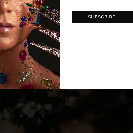
tive approach to every project
SUBSCRIBE
n et egestas nulla. Pellentesque habitant morbi tristique
tus et netus et malesuada fames ac turpis egestas. Fusce
a, ligula non molestie tristique, justo elit blandit risus, bland
us augue magna accumsan ante. Duis id mi tristique, pulv
at, lobortis tortor.