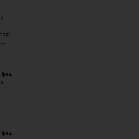
ce
emper
eu,
ipsa,
ta
ipsa,