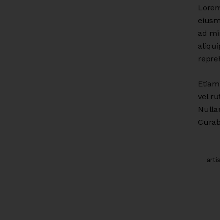
Lorem 
eiusm
ad mi
aliqu
repre
Etiam 
vel r
Nulla
Curabi
arti