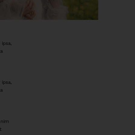
ipsa,
ta
ipsa,
ta
enim
t