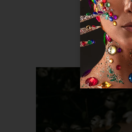
Crea
Aenea
senec
gravid
maxim
neque 