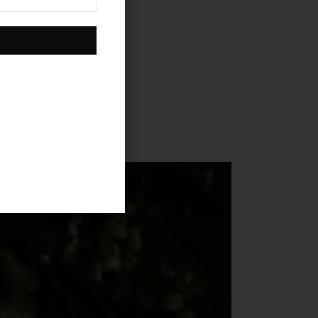
it
inar