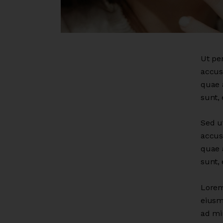
Ut per
accus
quae a
sunt, 
Sed ut
accus
quae a
sunt, 
Lorem 
eiusm
ad mi