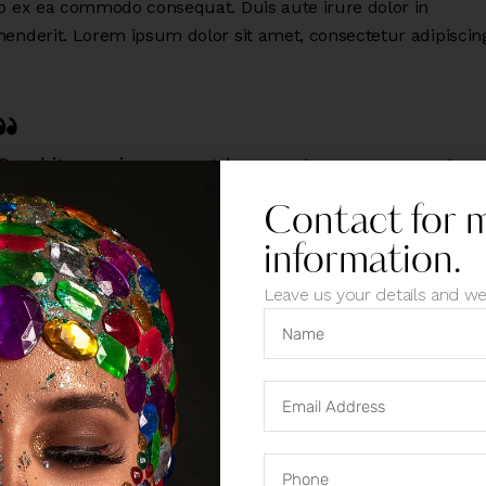
ip ex ea commodo consequat. Duis aute irure dolor in
henderit. Lorem ipsum dolor sit amet, consectetur adipiscing 
Curabitur varius eros et lacus rutrum consequat.
Mauris sollicitudin enim condimentum, luctus justo
Contact for 
non, molestie nisl.
information.
Leave us your details and we
ipsum dolor sit amet, consectetur adipisicing elit, sed do
od tempor incididunt ut labore et dolore magna aliqua. Ut 
nim veniam, quis nostrud exercitation ullamco laboris nisi u
ip ex ea commodo consequat. Duis aute irure dolor in
henderit. Lorem ipsum dolor sit amet, consectetur adipiscing 