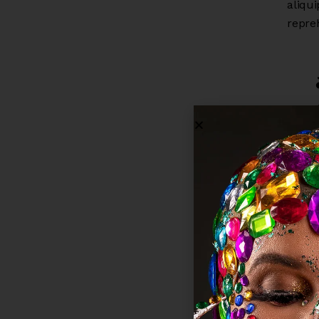
aliqu
repre
Lorem 
eiusm
ad mi
aliqu
repre