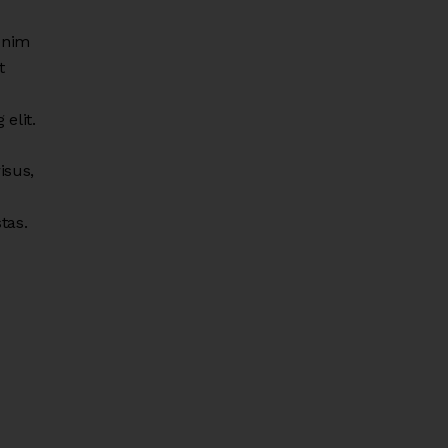
enim
t
elit.
isus,
tas.