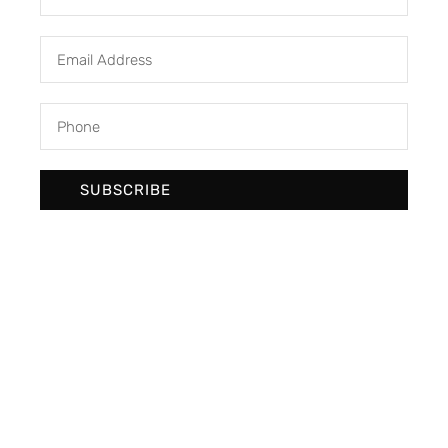
SUBSCRIBE
We develop & create digital future
Newsletter Signup