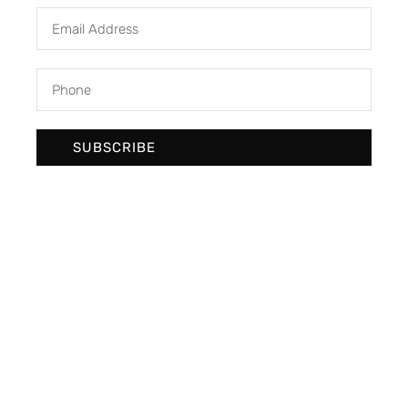
SUBSCRIBE
We develop & create digital future
Newsletter Signup