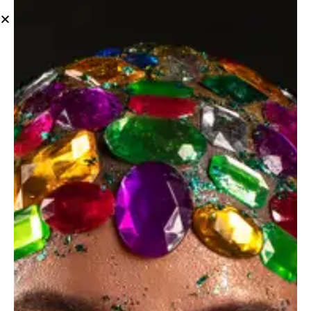
Dicta sunt explicabo. Nemo enim ipsam voluptatem
quia voluptas sit aspernaturaut odit aut fugit, sed
quia.
Food blog
Client
Daily Cafe
Year
2023
Author
Frank Moore