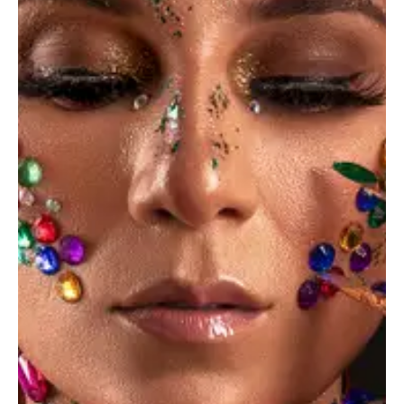
Creative portfolio
Dicta sunt explicabo. Nemo enim ipsam voluptatem
quia voluptas sit aspernatur aut odit aut fugit, quia.
Dicta sunt explicabo. Adipiscing elit, sed do eiusmod
tempor incididunt ut labore et dolore magna aliqua.
Ut enim minim veniam quis nostrud exercitation