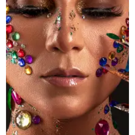
Creative portfolio
Dicta sunt explicabo. Nemo enim ipsam voluptatem
quia voluptas sit aspernatur aut odit aut fugit, quia.
Dicta sunt explicabo. Adipiscing elit, sed do eiusmod
tempor incididunt ut labore et dolore magna aliqua.
Ut enim minim veniam quis nostrud exercitation
ipsam voluptatem.