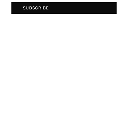
SUBSCRIBE
SUBSCRIBE
Socials
Twitter
Facebook
Instagram
Pinterest