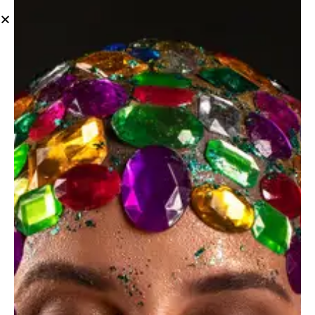
Client
Photography
Date
June, 2023
Author
John Miles
Film cameras