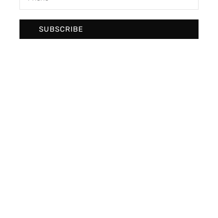
SUBSCRIBE