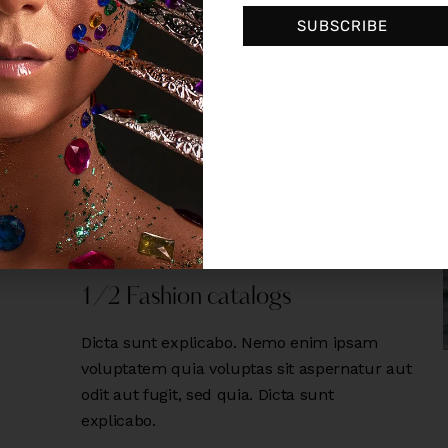
voluptatem quia voluptas sit aspernatur aut
SUBSCRIBE
odit aut fugit, sed quia.
1/1 Beauty photos
Dicta sunt explicabo. Nemo enim ipsam
voluptatem quia voluptas sit aspernatur aut
odit aut fugit, sed dolore sed do magna
quia.
1/2 Fashion catalogs
Dicta sunt explicabo. Nemo enim ipsam
voluptatem quia voluptas sit aspernatur aut
odit aut fugit, sed quia. Dicta sunt
explicabo.