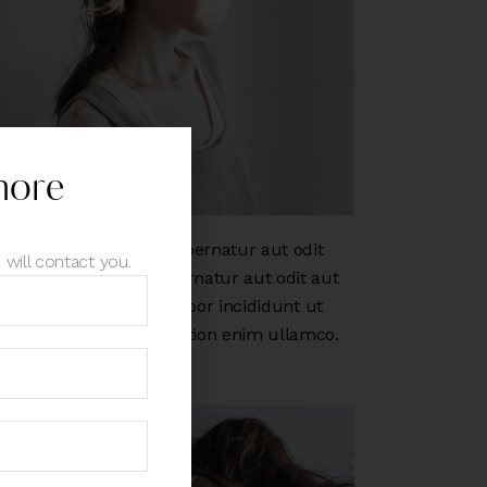
more
m quia voluptas sit aspernatur aut odit
 will contact you.
quia voluptas sit aspernatur aut odit aut
elit, sed do eiusmod tempor incididunt ut
m quis nostrud exercitation enim ullamco.