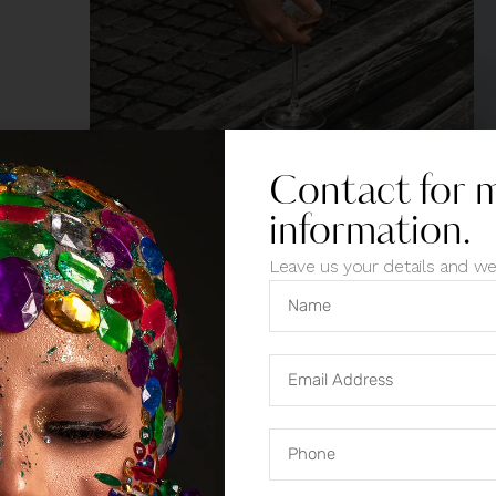
Contact for 
information.
Dicta sunt explicabo. Nemo enim ipsam voluptate
Leave us your details and we
aut fugit, sed quia. Nemo enim ipsam voluptatem 
fugit, sed quia. Dicta sunt explicabo. Adipiscing 
labore et dolore magna aliqua. Ut enim ad venia
Nemo magna ipsam
Voluptatem Quia Voluptas.
Dicta sunt explicabo. Nemo enim ipsam
voluptatem quia voluptas sit aspernatur aut
odit aut fugit, sed quia. Nemo enim ipsam