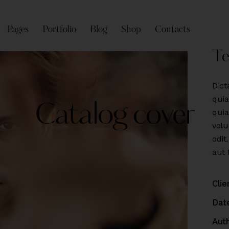
Pages
Portfolio
Blog
Shop
Contacts
Te
Dict
quia
Catalog cover
quia
volu
odit.
aut 
Clie
Dat
Aut