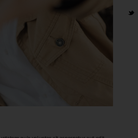
ptatem quia voluptas sit aspernatur aut odit