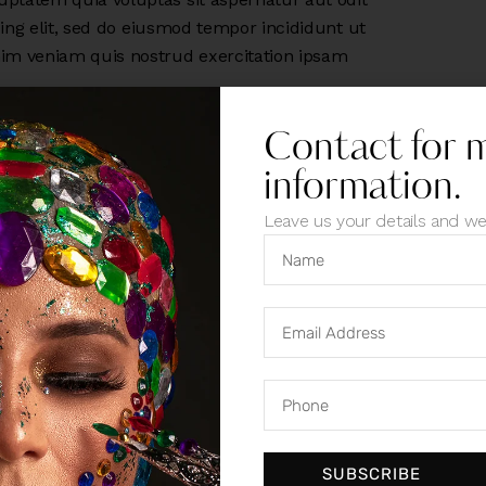
scing elit, sed do eiusmod tempor incididunt ut
nim veniam quis nostrud exercitation ipsam
Contact for 
information.
Leave us your details and we
SUBSCRIBE