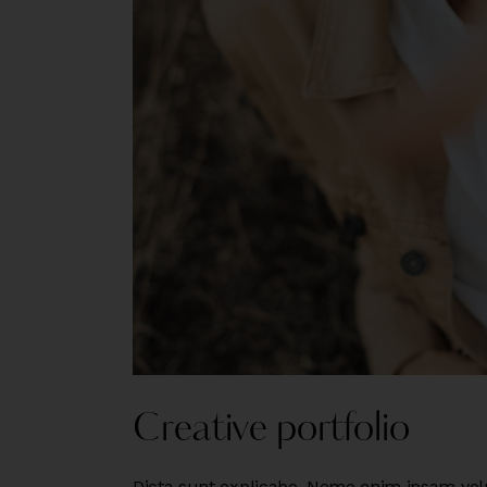
Creative portfolio
Dicta sunt explicabo. Nemo enim ipsam volu