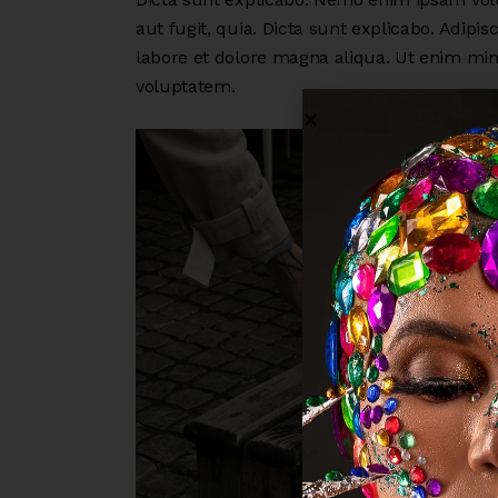
aut fugit, quia. Dicta sunt explicabo. Adipi
labore et dolore magna aliqua. Ut enim mi
voluptatem.