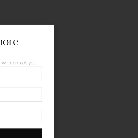
more
 will contact you.