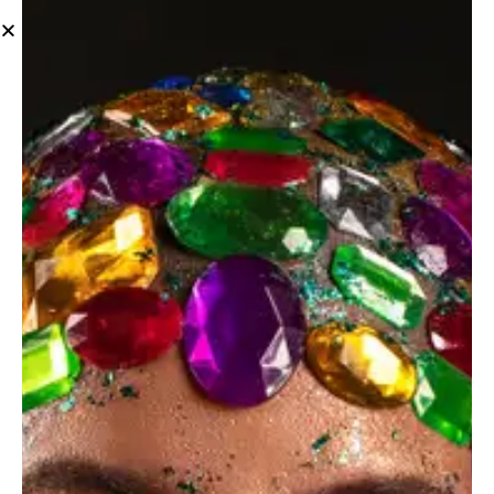
Client
New Magazine
Date
March, 2023
Author
Amy Walker
Aesthetics