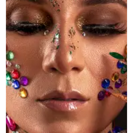
Creative portfolio
Dicta sunt explicabo. Nemo enim ipsam voluptatem
quia voluptas sit aspernatur aut odit aut fugit, quia.
Dicta sunt explicabo. Adipiscing elit, sed do eiusmod
tempor incididunt ut labore et dolore magna aliqua.
Ut enim minim veniam quis nostrud exercitation
ipsam voluptatem.