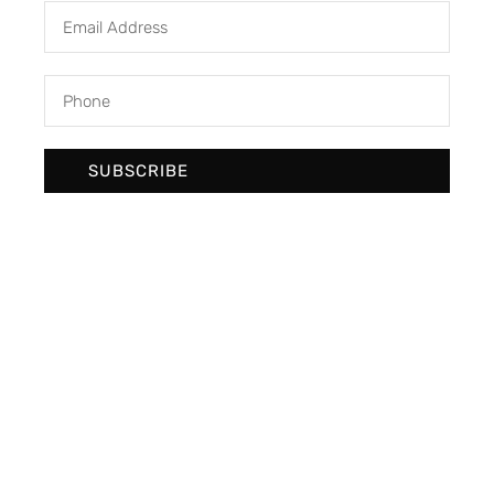
SUBSCRIBE
We develop & create digital future
Newsletter Signup